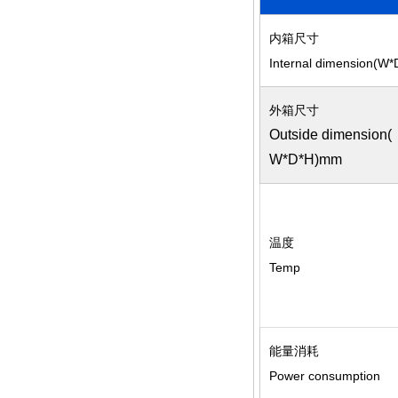
内箱尺寸
Internal dimension(W
外箱尺寸
Outside dimension(
W*D*H)mm
温度
Temp
能量消耗
Power consumption