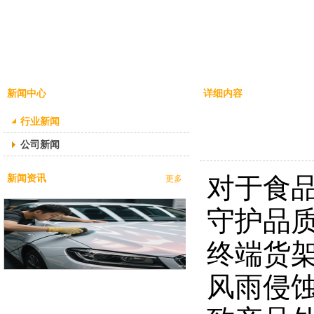
新闻中心
详细内容
行业新闻
公司新闻
对于食品
新闻资讯
更多
A
守护品质
A
S
S
T
终端货
T
M
M
D
风雨侵
7
D
7
8