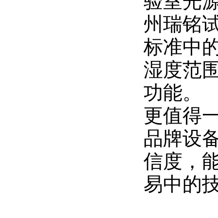
验室光
于
当
在
州瑞铭
于
户
在
外
标准中的
户
暴
晒
外
一
湿度范围
暴
年
晒
呢
功能。
一
？
更值得
品牌设
信度，
易中的