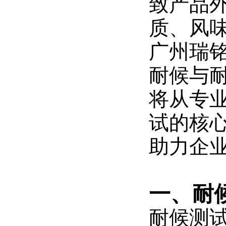
致产品
8
6
6
9
质、风
9
与
S
广州瑞
是
专
A
为
耐候与
E
“
J
交
将从专
2
通
5
涂
试的核
料
2
”
7
设
助力企
计
的
新
一
一、耐
代
氙
灯
耐候测
老