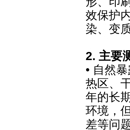
形、印
光
公
色
司
效保护
专
牢
注
度
染、变
纺
测
织
试
品
标
测
试
准
2. 主
设
备
• 自然
研
发
与
热区、
供
应
年的长
，
深
环境，
耕
耐
气
差等问
候
性