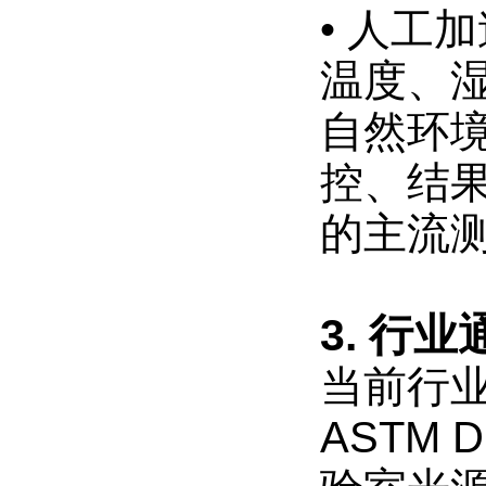
• 人工
、
耐
温度、
光
色
牢
自然环
度
等
控、结
氙
氙
灯
的主流
灯
老
老
化
化
试
试
验
3. 行
验
机
机
试
试
当前行业
验
验
多
多
ASTM 
久
久
相
当
相