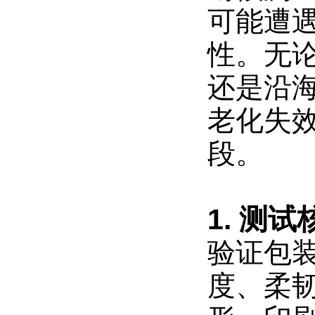
化
可能遭
标
准
，
性。无
“
模
还是沿
拟
性
老化失
更
强
、
段。
纺
广
织
州
品
瑞
1. 测
耐
铭
气
试
验证包
候
验
设
性
度、柔
备
与
有
耐
限